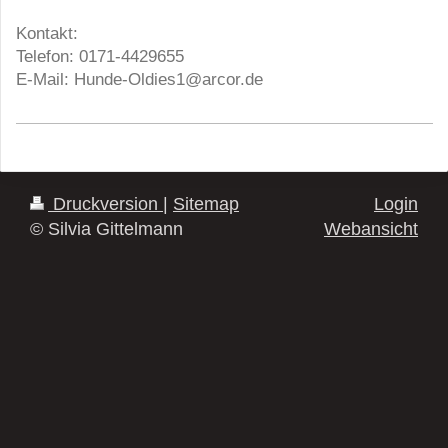
Kontakt:
Telefon: 0171-4429655
E-Mail:
Hunde-Oldies1@arcor.de
Druckversion
|
Sitemap
Login
© Silvia Gittelmann
Webansicht