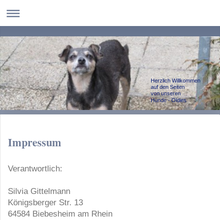
Herzlich Willkommen
auf den Seiten
von unseren
Hunde - Oldies
Impressum
Verantwortlich:
Silvia
Gittelmann
Königsberger Str.
13
64584
Biebesheim am Rhein